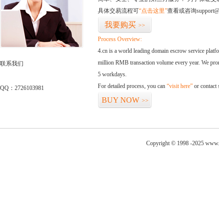
具体交易流程可
“点击这里”
查看或咨询support@
我要购买
>>
Process Overview:
4.cn is a world leading domain escrow service plat
million RMB transaction volume every year. We promi
联系我们
5 workdays.
For detailed process, you can
“visit here”
or contact
QQ：2726103981
BUY NOW
>>
Copyright © 1998 -2025 www.